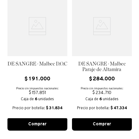
DE SANGRE · Malbec D.O.C
DE SANGRE · Malbec
Paraje de Altamira
$
191
.
000
$
284
.
000
Precio sin impuestos nacionales:
Precio sin impuestos nacionales:
$ 157.851
$ 234.710
Caja de
6
unidades
Caja de
6
unidades
Precio por botella:
$
31.834
Precio por botella:
$
47.334
Comprar
Comprar